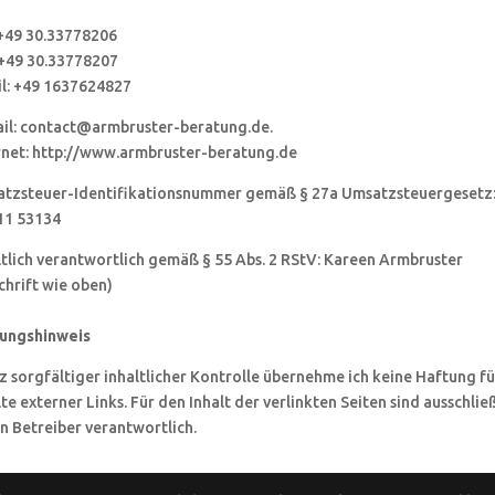
 +49 30.33778206
 +49 30.33778207
l: +49 1637624827
il: contact@armbruster-beratung.de.
rnet: http://www.armbruster-beratung.de
tzsteuer-Identifikationsnummer gemäß § 27a Umsatzsteuergesetz
11 53134
ltlich verantwortlich gemäß § 55 Abs. 2 RStV: Kareen Armbruster
chrift wie oben)
ungshinweis
z sorgfältiger inhaltlicher Kontrolle übernehme ich keine Haftung fü
lte externer Links. Für den Inhalt der verlinkten Seiten sind ausschlie
n Betreiber verantwortlich.