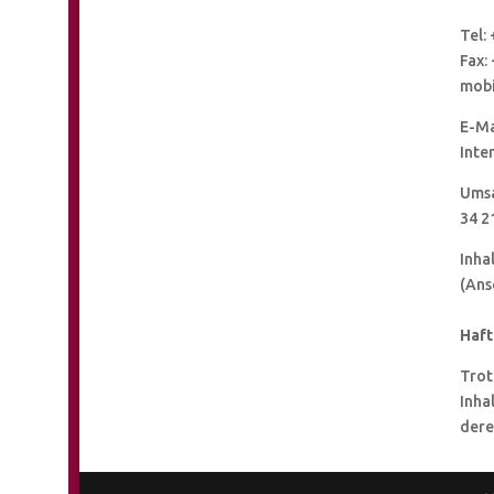
Tel:
Fax:
mobi
E-Ma
Inte
Umsa
34 2
Inha
(Ans
Haft
Trot
Inha
dere