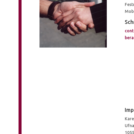
Fest
Mobi
Sch
cont
bera
Imp
Kare
Ufna
1055